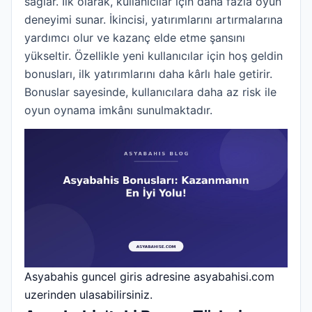
sağlar. İlk olarak, kullanıcılar için daha fazla oyun
deneyimi sunar. İkincisi, yatırımlarını artırmalarına
yardımcı olur ve kazanç elde etme şansını
yükseltir. Özellikle yeni kullanıcılar için hoş geldin
bonusları, ilk yatırımlarını daha kârlı hale getirir.
Bonuslar sayesinde, kullanıcılara daha az risk ile
oyun oynama imkânı sunulmaktadır.
Asyabahis guncel giris adresine asyabahisi.com
uzerinden ulasabilirsiniz.