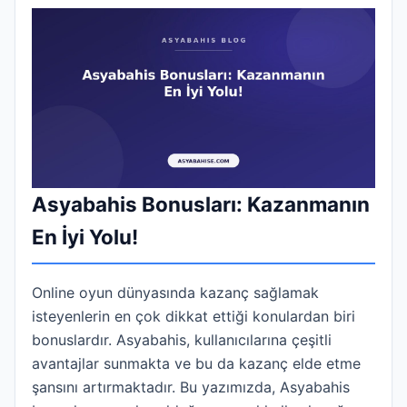
Asyabahis Bonusları: Kazanmanın
En İyi Yolu!
Online oyun dünyasında kazanç sağlamak
isteyenlerin en çok dikkat ettiği konulardan biri
bonuslardır. Asyabahis, kullanıcılarına çeşitli
avantajlar sunmakta ve bu da kazanç elde etme
şansını artırmaktadır. Bu yazımızda, Asyabahis