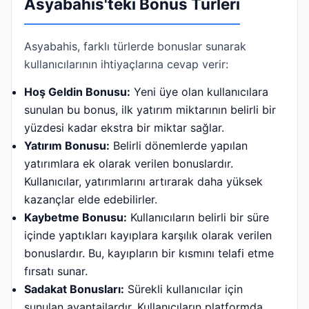
Asyabahis'teki Bonus Türleri
Asyabahis, farklı türlerde bonuslar sunarak
kullanıcılarının ihtiyaçlarına cevap verir:
Hoş Geldin Bonusu:
Yeni üye olan kullanıcılara
sunulan bu bonus, ilk yatırım miktarının belirli bir
yüzdesi kadar ekstra bir miktar sağlar.
Yatırım Bonusu:
Belirli dönemlerde yapılan
yatırımlara ek olarak verilen bonuslardır.
Kullanıcılar, yatırımlarını artırarak daha yüksek
kazançlar elde edebilirler.
Kaybetme Bonusu:
Kullanıcıların belirli bir süre
içinde yaptıkları kayıplara karşılık olarak verilen
bonuslardır. Bu, kayıpların bir kısmını telafi etme
fırsatı sunar.
Sadakat Bonusları:
Sürekli kullanıcılar için
sunulan avantajlardır. Kullanıcıların platformda