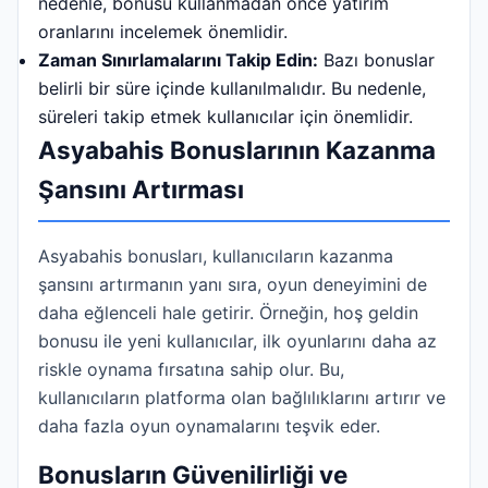
nedenle, bonusu kullanmadan önce yatırım
oranlarını incelemek önemlidir.
Zaman Sınırlamalarını Takip Edin:
Bazı bonuslar
belirli bir süre içinde kullanılmalıdır. Bu nedenle,
süreleri takip etmek kullanıcılar için önemlidir.
Asyabahis Bonuslarının Kazanma
Şansını Artırması
Asyabahis bonusları, kullanıcıların kazanma
şansını artırmanın yanı sıra, oyun deneyimini de
daha eğlenceli hale getirir. Örneğin, hoş geldin
bonusu ile yeni kullanıcılar, ilk oyunlarını daha az
riskle oynama fırsatına sahip olur. Bu,
kullanıcıların platforma olan bağlılıklarını artırır ve
daha fazla oyun oynamalarını teşvik eder.
Bonusların Güvenilirliği ve