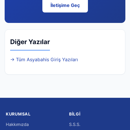
İletişime Geç
Diğer Yazılar
→ Tüm Asyabahis Giriş Yazıları
KURUMSAL
BILGI
Hakkımızda
S.S.S.