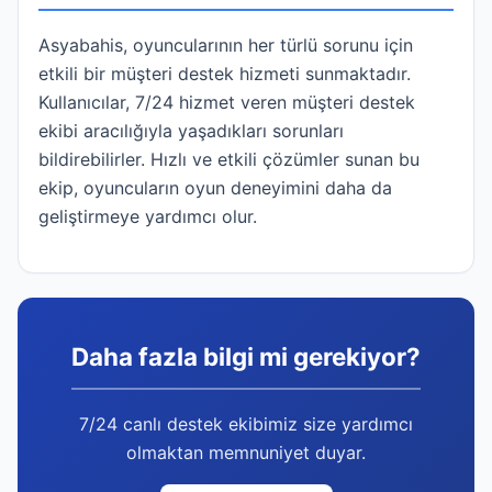
Asyabahis, oyuncularının her türlü sorunu için
etkili bir müşteri destek hizmeti sunmaktadır.
Kullanıcılar, 7/24 hizmet veren müşteri destek
ekibi aracılığıyla yaşadıkları sorunları
bildirebilirler. Hızlı ve etkili çözümler sunan bu
ekip, oyuncuların oyun deneyimini daha da
geliştirmeye yardımcı olur.
Daha fazla bilgi mi gerekiyor?
7/24 canlı destek ekibimiz size yardımcı
olmaktan memnuniyet duyar.