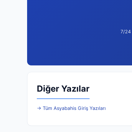
7/24 
Diğer Yazılar
→ Tüm Asyabahis Giriş Yazıları