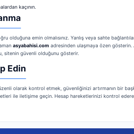
alardan kaçının.
lanma
oğru olduğuna emin olmalısınız. Yanlış veya sahte bağlantıl
 zaman
asyabahisi.com
adresinden ulaşmaya özen gösterin. A
, sitenin güvenli olduğunu gösterir.
ip Edin
enli olarak kontrol etmek, güvenliğinizi artırmanın bir baş
eri ile iletişime geçin. Hesap hareketlerinizi kontrol ederek,