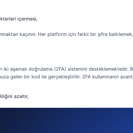
terleri içermesi,
nmaktan kaçının. Her platform için farklı bir şifre belirlemek
n iki aşamalı doğrulama (2FA) sistemini desteklemektedir. Bu
za gelen bir kod ile gerçekleştirilir. 2FA kullanmanın avantaj
iğini azaltır,