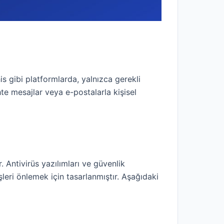
his gibi platformlarda, yalnızca gerekli
ahte mesajlar veya e-postalarla kişisel
Antivirüs yazılımları ve güvenlik
şleri önlemek için tasarlanmıştır. Aşağıdaki