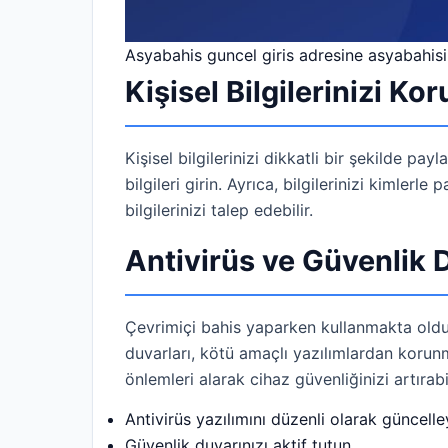
Asyabahis guncel giris adresine asyabahisi.
Kişisel Bilgilerinizi Ko
Kişisel bilgilerinizi dikkatli bir şekilde pa
bilgileri girin. Ayrıca, bilgilerinizi kimler
bilgilerinizi talep edebilir.
Antivirüs ve Güvenlik 
Çevrimiçi bahis yaparken kullanmakta olduğ
duvarları, kötü amaçlı yazılımlardan korunma
önlemleri alarak cihaz güvenliğinizi artırabil
Antivirüs yazılımını düzenli olarak güncelle
Güvenlik duvarınızı aktif tutun,