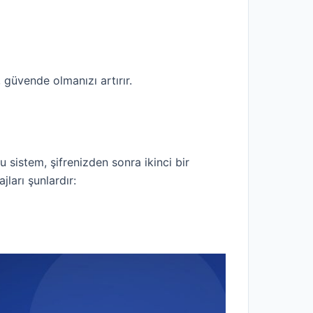
, güvende olmanızı artırır.
 sistem, şifrenizden sonra ikinci bir
ları şunlardır: