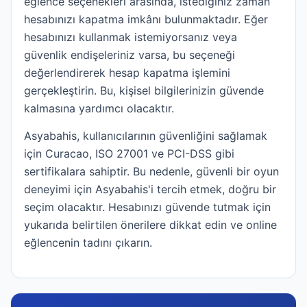
eğlence seçenekleri arasında, istediğiniz zaman
hesabınızı kapatma imkânı bulunmaktadır. Eğer
hesabınızı kullanmak istemiyorsanız veya
güvenlik endişeleriniz varsa, bu seçeneği
değerlendirerek hesap kapatma işlemini
gerçekleştirin. Bu, kişisel bilgilerinizin güvende
kalmasına yardımcı olacaktır.
Asyabahis, kullanıcılarının güvenliğini sağlamak
için Curacao, ISO 27001 ve PCI-DSS gibi
sertifikalara sahiptir. Bu nedenle, güvenli bir oyun
deneyimi için Asyabahis'i tercih etmek, doğru bir
seçim olacaktır. Hesabınızı güvende tutmak için
yukarıda belirtilen önerilere dikkat edin ve online
eğlencenin tadını çıkarın.