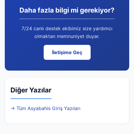
Daha fazla bilgi mi gerekiyor?
7/24 canlı destek ekibimiz size yardımcı
olmaktan memnuniyet duyar.
İletişime Geç
Diğer Yazılar
→ Tüm Asyabahis Giriş Yazıları