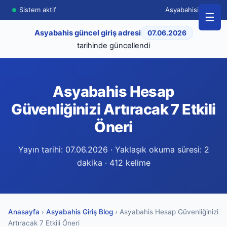
Sistem aktif
Asyabahisi Blog
☰
Asyabahis güncel giriş adresi
07.06.2026
tarihinde güncellendi
Asyabahis Hesap
Güvenliğinizi Artıracak 7 Etkili
Öneri
Yayın tarihi: 07.06.2026 · Yaklaşık okuma süresi: 2
dakika · 412 kelime
Anasayfa
›
Asyabahis Giriş Blog
› Asyabahis Hesap Güvenliğinizi
Artıracak 7 Etkili Öneri