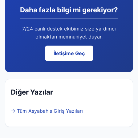
Daha fazla bilgi mi gerekiyor?
7/24 canlı destek ekibimiz size yardımcı
olmaktan memnuniyet duyar.
İletişime Geç
Diğer Yazılar
→ Tüm Asyabahis Giriş Yazıları