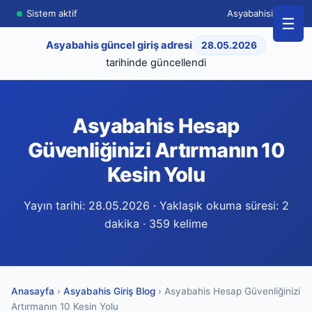
Sistem aktif
Asyabahisi Blog
☰
Asyabahis güncel giriş adresi
28.05.2026
tarihinde güncellendi
Asyabahis Hesap
Güvenliğinizi Artırmanın 10
Kesin Yolu
Yayın tarihi: 28.05.2026 · Yaklaşık okuma süresi: 2
dakika · 359 kelime
Anasayfa
›
Asyabahis Giriş Blog
› Asyabahis Hesap Güvenliğinizi
Artırmanın 10 Kesin Yolu