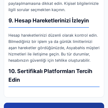
paylaşılmamasına dikkat edin. Kişisel bilgilerinizle
ilgili sorular seçmekten kaçının.
9. Hesap Hareketlerinizi İzleyin
Hesap hareketlerinizi düzenli olarak kontrol edin.
Bilmediğiniz bir işlem ya da günlük limitlerinizi
aşan hareketler gördüğünüzde, Asyabahis müşteri
hizmetleri ile iletişime geçin. Bu tür durumlar,
hesabınızın güvenliği için tehlike oluşturabilir.
10. Sertifikalı Platformları Tercih
Edin