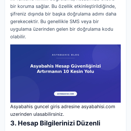
bir koruma sağlar. Bu özellik etkinleştirildiğinde,
şifreniz dışında bir başka doğrulama adımı daha
gerekecektir. Bu genellikle SMS veya bir
uygulama üzerinden gelen bir doğrulama kodu
olabilir.
Asyabahis guncel giris adresine asyabahisi.com
uzerinden ulasabilirsiniz.
3. Hesap Bilgilerinizi Düzenli