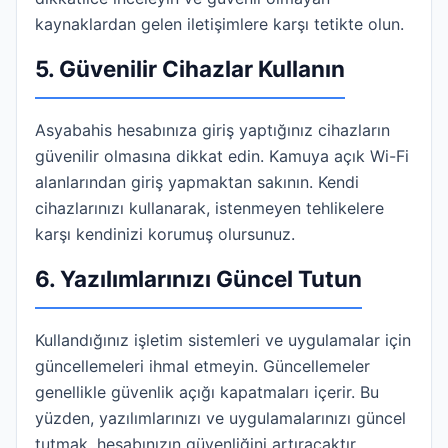
kaynaklardan gelen iletişimlere karşı tetikte olun.
5. Güvenilir Cihazlar Kullanın
Asyabahis hesabınıza giriş yaptığınız cihazların
güvenilir olmasına dikkat edin. Kamuya açık Wi-Fi
alanlarından giriş yapmaktan sakının. Kendi
cihazlarınızı kullanarak, istenmeyen tehlikelere
karşı kendinizi korumuş olursunuz.
6. Yazılımlarınızı Güncel Tutun
Kullandığınız işletim sistemleri ve uygulamalar için
güncellemeleri ihmal etmeyin. Güncellemeler
genellikle güvenlik açığı kapatmaları içerir. Bu
yüzden, yazılımlarınızı ve uygulamalarınızı güncel
tutmak, hesabınızın güvenliğini artıracaktır.