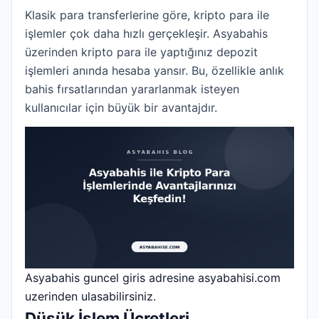
Klasik para transferlerine göre, kripto para ile
işlemler çok daha hızlı gerçekleşir. Asyabahis
üzerinden kripto para ile yaptığınız depozit
işlemleri anında hesaba yansır. Bu, özellikle anlık
bahis fırsatlarından yararlanmak isteyen
kullanıcılar için büyük bir avantajdır.
Asyabahis guncel giris adresine asyabahisi.com
uzerinden ulasabilirsiniz.
Düşük İşlem Ücretleri