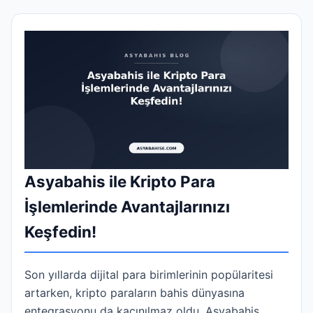
Asyabahis ile Kripto Para
İşlemlerinde Avantajlarınızı
Keşfedin!
Son yıllarda dijital para birimlerinin popülaritesi
artarken, kripto paraların bahis dünyasına
entegrasyonu da kaçınılmaz oldu. Asyabahis,