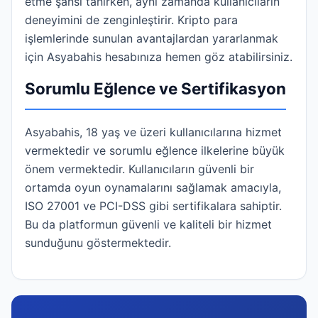
etme şansı tanırken, aynı zamanda kullanıcıların
deneyimini de zenginleştirir. Kripto para
işlemlerinde sunulan avantajlardan yararlanmak
için Asyabahis hesabınıza hemen göz atabilirsiniz.
Sorumlu Eğlence ve Sertifikasyon
Asyabahis, 18 yaş ve üzeri kullanıcılarına hizmet
vermektedir ve sorumlu eğlence ilkelerine büyük
önem vermektedir. Kullanıcıların güvenli bir
ortamda oyun oynamalarını sağlamak amacıyla,
ISO 27001 ve PCI-DSS gibi sertifikalara sahiptir.
Bu da platformun güvenli ve kaliteli bir hizmet
sunduğunu göstermektedir.