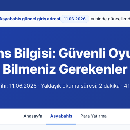
Asyabahis güncel giriş adresi
tarihinde güncellend
11.06.2026
s Bilgisi: Güvenli Oy
Bilmeniz Gerekenler
rihi: 11.06.2026 · Yaklaşık okuma süresi: 2 dakika · 4
Anasayfa
Asyabahis
Para Yatırma