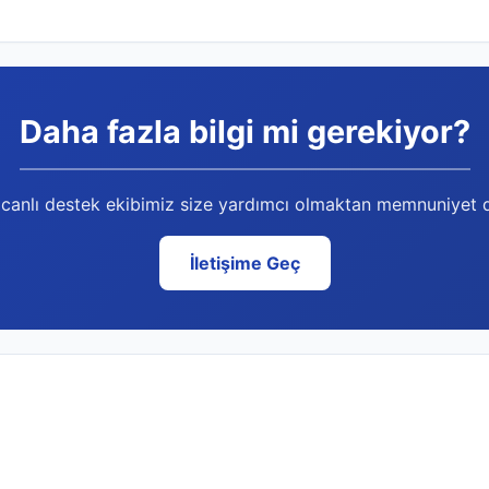
Daha fazla bilgi mi gerekiyor?
canlı destek ekibimiz size yardımcı olmaktan memnuniyet 
İletişime Geç