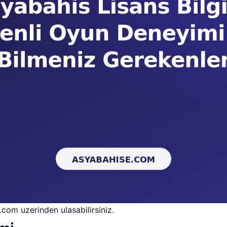
com uzerinden ulasabilirsiniz.