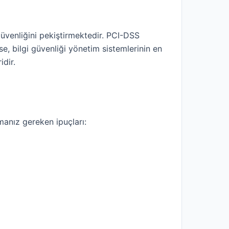
üvenliğini pekiştirmektedir. PCI-DSS
ise, bilgi güvenliği yönetim sistemlerinin en
idir.
manız gereken ipuçları: