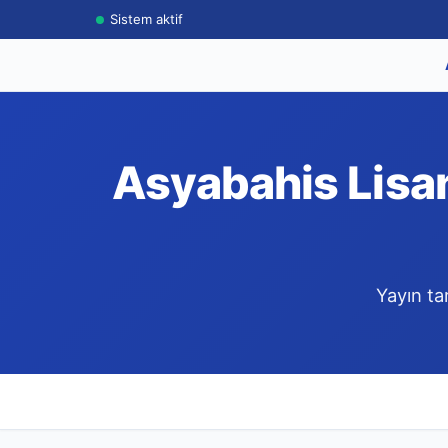
Sistem aktif
Asyabahis Lisan
Yayın ta