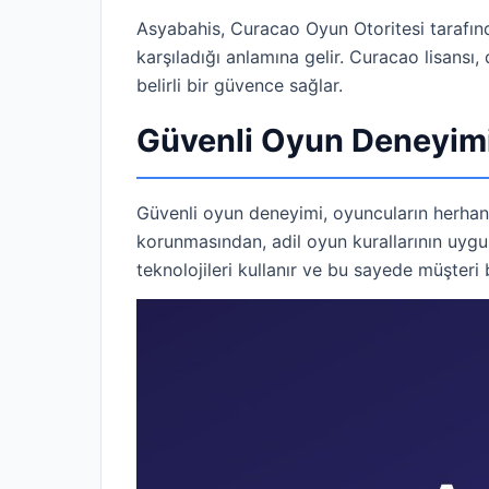
Asyabahis, Curacao Oyun Otoritesi tarafında
karşıladığı anlamına gelir. Curacao lisansı,
belirli bir güvence sağlar.
Güvenli Oyun Deneyimi
Güvenli oyun deneyimi, oyuncuların herhang
korunmasından, adil oyun kurallarının uygul
teknolojileri kullanır ve bu sayede müşteri b