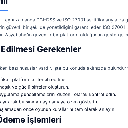
mi
il, aynı zamanda PCI-DSS ve ISO 27001 sertifikalarıyla da g
rin güvenli bir şekilde yönetildiğini garanti eder. ISO 27001 
lar, Asyabahis’in güvenilir bir platform olduğunun göstergeler
Edilmesi Gerekenler
en bazı hususlar vardır. İşte bu konuda aklınızda bulundur
fikalı platformlar tercih edilmeli.
aşık ve güçlü şifreler oluşturun.
ygulama güncellemelerini düzenli olarak kontrol edin.
e ayırarak bu sınırları aşmamaya özen gösterin.
lamadan önce oyunun kurallarını tam olarak anlayın.
Ödeme İşlemleri