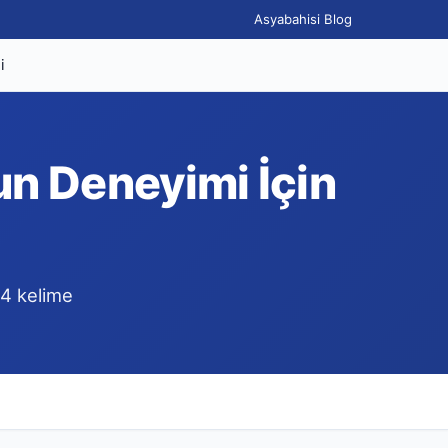
Asyabahisi Blog
i
un Deneyimi İçin
14 kelime