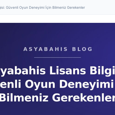
gisi: Güvenli Oyun Deneyimi İçin Bilmeniz Gerekenler