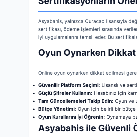
Sertifikasyonların Öne
Asyabahis, yalnızca Curacao lisansıyla değ
sertifikası, ödeme işlemleri sırasında verile
iyi uygulamalarını temsil eder. Bu sertifika
Oyun Oynarken Dikkat 
Online oyun oynarken dikkat edilmesi gerek
Güvenilir Platform Seçimi:
Lisanslı ve serti
Güçlü Şifreler Kullanın:
Hesabınız için karm
Tam Güncellemeleri Takip Edin:
Oyun ve u
Bütçe Yönetimi:
Oyun için belirli bir bütç
Oyun Kurallarını İyi Öğrenin:
Oynamaya baş
Asyabahis ile Güvenli 