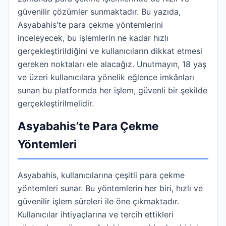
güvenilir çözümler sunmaktadır. Bu yazıda,
Asyabahis'te para çekme yöntemlerini
inceleyecek, bu işlemlerin ne kadar hızlı
gerçekleştirildiğini ve kullanıcıların dikkat etmesi
gereken noktaları ele alacağız. Unutmayın, 18 yaş
ve üzeri kullanıcılara yönelik eğlence imkânları
sunan bu platformda her işlem, güvenli bir şekilde
gerçekleştirilmelidir.
Asyabahis’te Para Çekme
Yöntemleri
Asyabahis, kullanıcılarına çeşitli para çekme
yöntemleri sunar. Bu yöntemlerin her biri, hızlı ve
güvenilir işlem süreleri ile öne çıkmaktadır.
Kullanıcılar ihtiyaçlarına ve tercih ettikleri