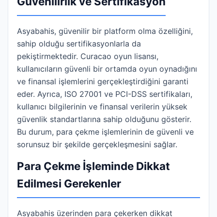
Güvenilirlik ve Sertifikasyon
Asyabahis, güvenilir bir platform olma özelliğini,
sahip olduğu sertifikasyonlarla da
pekiştirmektedir. Curacao oyun lisansı,
kullanıcıların güvenli bir ortamda oyun oynadığını
ve finansal işlemlerini gerçekleştirdiğini garanti
eder. Ayrıca, ISO 27001 ve PCI-DSS sertifikaları,
kullanıcı bilgilerinin ve finansal verilerin yüksek
güvenlik standartlarına sahip olduğunu gösterir.
Bu durum, para çekme işlemlerinin de güvenli ve
sorunsuz bir şekilde gerçekleşmesini sağlar.
Para Çekme İşleminde Dikkat
Edilmesi Gerekenler
Asyabahis üzerinden para çekerken dikkat