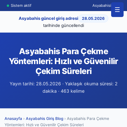
Sistem aktif
Asyabahisi Blog
☰
Asyabahis güncel giriş adresi
28.05.2026
tarihinde güncellendi
Asyabahis Para Çekme
Yöntemleri: Hızlı ve Güvenilir
Çekim Süreleri
Yayın tarihi: 28.05.2026 · Yaklaşık okuma süresi: 2
dakika · 463 kelime
Anasayfa
›
Asyabahis Giriş Blog
› Asyabahis Para Çekme
Yöntemleri: Hızlı ve Güvenilir Çekim Süreleri