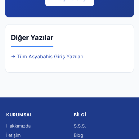
Diğer Yazılar
→ Tüm Asyabahis Giriş Yazıları
KURUMSAL
BILGI
Hakkımızda
S.S.S.
İletişim
Blog