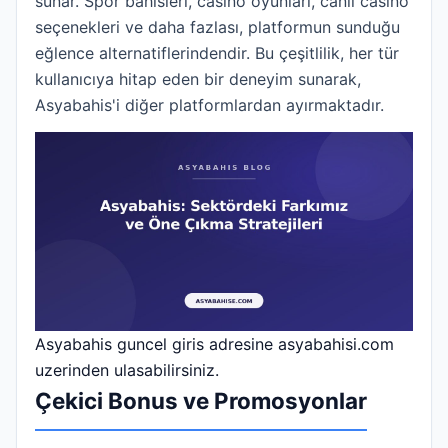
sunar. Spor bahisleri, casino oyunları, canlı casino
seçenekleri ve daha fazlası, platformun sunduğu
eğlence alternatiflerindendir. Bu çeşitlilik, her tür
kullanıcıya hitap eden bir deneyim sunarak,
Asyabahis'i diğer platformlardan ayırmaktadır.
Asyabahis guncel giris adresine asyabahisi.com
uzerinden ulasabilirsiniz.
Çekici Bonus ve Promosyonlar