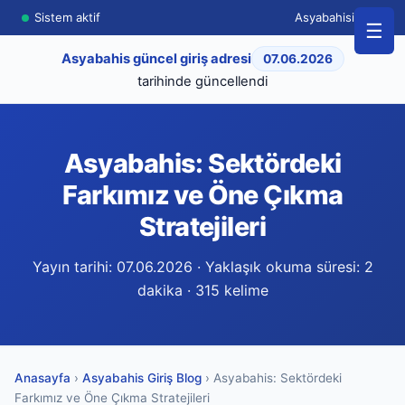
Sistem aktif
Asyabahisi Blog
☰
Asyabahis güncel giriş adresi
07.06.2026
tarihinde güncellendi
Asyabahis: Sektördeki
Farkımız ve Öne Çıkma
Stratejileri
Yayın tarihi: 07.06.2026 · Yaklaşık okuma süresi: 2
dakika · 315 kelime
Anasayfa
›
Asyabahis Giriş Blog
› Asyabahis: Sektördeki
Farkımız ve Öne Çıkma Stratejileri