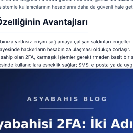
istemle kullanıcılarının hesaplarını daha da güvenli hale geti
zelliğinin Avantajları
ınıza yetkisiz erişim sağlamaya çalışan saldırıları engeller.
sayesinde hackerların hesabınıza ulaşması oldukça zorlaşır.
 sahip olan 2FA, karmaşık işlemler gerektirmeden basit bir 
sinde kullanıcılara esneklik sağlar; SMS, e-posta ya da uy