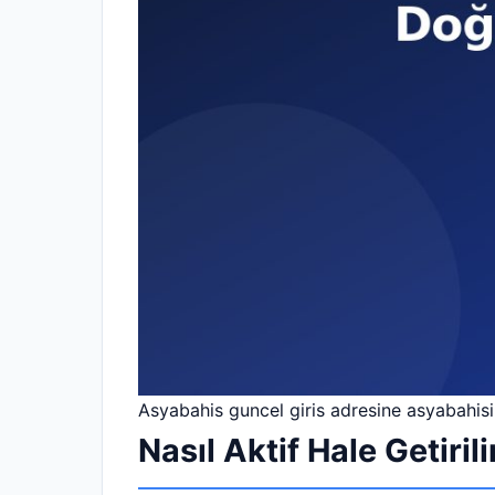
Asyabahis guncel giris adresine asyabahisi.
Nasıl Aktif Hale Getirili