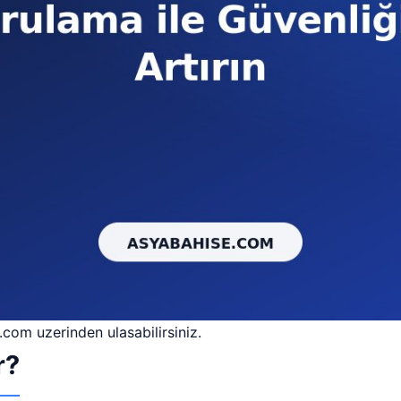
com uzerinden ulasabilirsiniz.
r?