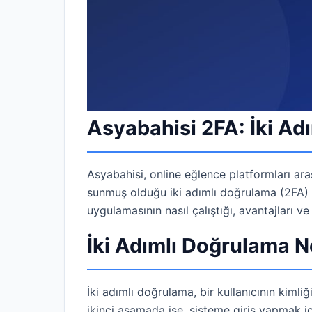
Asyabahisi 2FA: İki Adı
Asyabahisi, online eğlence platformları ar
sunmuş olduğu iki adımlı doğrulama (2FA) öz
uygulamasının nasıl çalıştığı, avantajları v
İki Adımlı Doğrulama N
İki adımlı doğrulama, bir kullanıcının kimliği
ikinci aşamada ise, sisteme giriş yapmak i