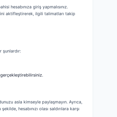
ahisi hesabınıza giriş yapmalısınız.
ktifleştirerek, ilgili talimatları takip
 şunlardır:
rçekleştirebilirsiniz.
odunuzu asla kimseyle paylaşmayın. Ayrıca,
ekilde, hesabınızı olası saldırılara karşı