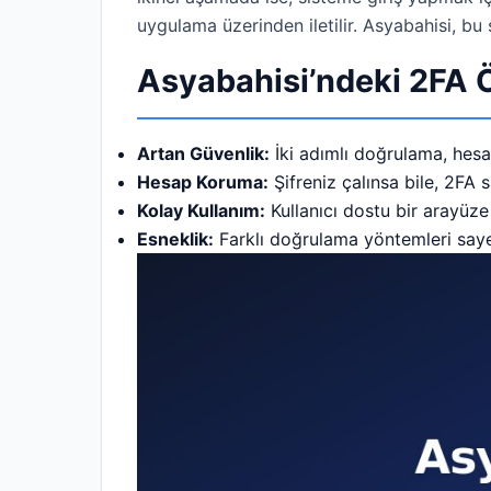
uygulama üzerinden iletilir. Asyabahisi, bu s
Asyabahisi’ndeki 2FA Ö
Artan Güvenlik:
İki adımlı doğrulama, hesab
Hesap Koruma:
Şifreniz çalınsa bile, 2FA 
Kolay Kullanım:
Kullanıcı dostu bir arayüze
Esneklik:
Farklı doğrulama yöntemleri saye