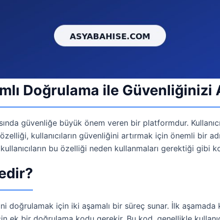
mlı Doğrulama ile Güvenliğinizi 
asında güvenliğe büyük önem veren bir platformdur. Kullanıc
elliği, kullanıcıların güvenliğini artırmak için önemli bir a
e kullanıcıların bu özelliği neden kullanmaları gerektiği gibi 
edir?
ni doğrulamak için iki aşamalı bir süreç sunar. İlk aşamada kul
çin ek bir doğrulama kodu gerekir. Bu kod, genellikle kullan