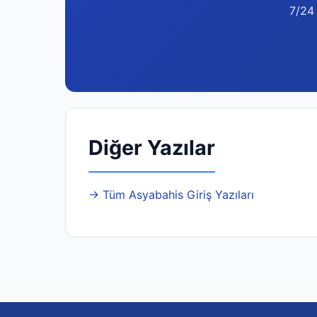
7/24 
Diğer Yazılar
→ Tüm Asyabahis Giriş Yazıları