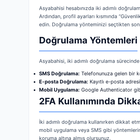
Asyabahisi hesabınızda iki adımlı doğrulama 
Ardından, profil ayarları kısmında “Güvenlik
edin. Doğrulama yönteminizi seçtikten son
Doğrulama Yöntemleri
Asyabahisi, iki adımlı doğrulama sürecinde
SMS Doğrulama:
Telefonunuza gelen bir kod
E-posta Doğrulama:
Kayıtlı e-posta adresin
Mobil Uygulama:
Google Authenticator gibi
2FA Kullanımında Dikka
İki adımlı doğrulama kullanırken dikkat et
mobil uygulama veya SMS gibi yöntemlerin güv
koruma altına almış olursunuz.