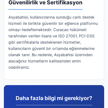
Güvenilirlik ve Sertifikasyon
Asyabahisi, kullanıcılarına sunduğu canlı destek
hizmeti ile birlikte güvenilir bir eğlence platformu
olmayı hedeflemektedir. Curacao hükümeti
tarafından verilen lisans ve ISO 27001, PCI-DSS
gibi sertifikalarla desteklenen hizmetler,
kullanıcıların güvenli bir ortamda eğlenmelerine
olanak tanır. Bu nedenle, Asyabahisi üzerinden
alacağınız hizmetlerin kalitesinden emin
olabilirsiniz.
Daha fazla bilgi mi gerekiyor?