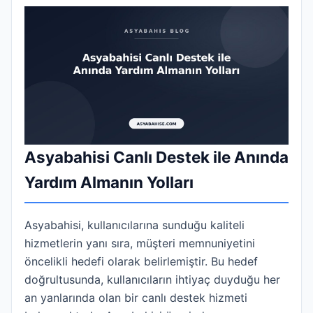
Asyabahisi Canlı Destek ile Anında
Yardım Almanın Yolları
Asyabahisi, kullanıcılarına sunduğu kaliteli
hizmetlerin yanı sıra, müşteri memnuniyetini
öncelikli hedefi olarak belirlemiştir. Bu hedef
doğrultusunda, kullanıcıların ihtiyaç duyduğu her
an yanlarında olan bir canlı destek hizmeti