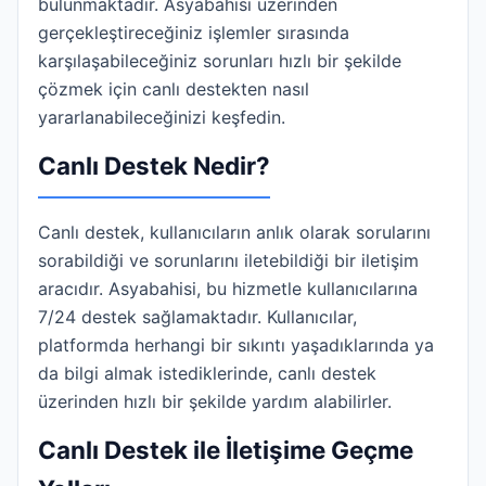
bulunmaktadır. Asyabahisi üzerinden
gerçekleştireceğiniz işlemler sırasında
karşılaşabileceğiniz sorunları hızlı bir şekilde
çözmek için canlı destekten nasıl
yararlanabileceğinizi keşfedin.
Canlı Destek Nedir?
Canlı destek, kullanıcıların anlık olarak sorularını
sorabildiği ve sorunlarını iletebildiği bir iletişim
aracıdır. Asyabahisi, bu hizmetle kullanıcılarına
7/24 destek sağlamaktadır. Kullanıcılar,
platformda herhangi bir sıkıntı yaşadıklarında ya
da bilgi almak istediklerinde, canlı destek
üzerinden hızlı bir şekilde yardım alabilirler.
Canlı Destek ile İletişime Geçme