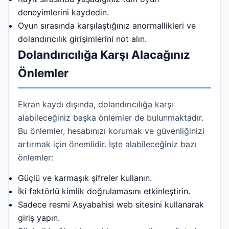
deneyimlerini kaydedin.
Oyun sırasında karşılaştığınız anormallikleri ve
dolandırıcılık girişimlerini not alın.
Dolandırıcılığa Karşı Alacağınız
Önlemler
Ekran kaydı dışında, dolandırıcılığa karşı
alabileceğiniz başka önlemler de bulunmaktadır.
Bu önlemler, hesabınızı korumak ve güvenliğinizi
artırmak için önemlidir. İşte alabileceğiniz bazı
önlemler:
Güçlü ve karmaşık şifreler kullanın.
İki faktörlü kimlik doğrulamasını etkinleştirin.
Sadece resmi Asyabahisi web sitesini kullanarak
giriş yapın.