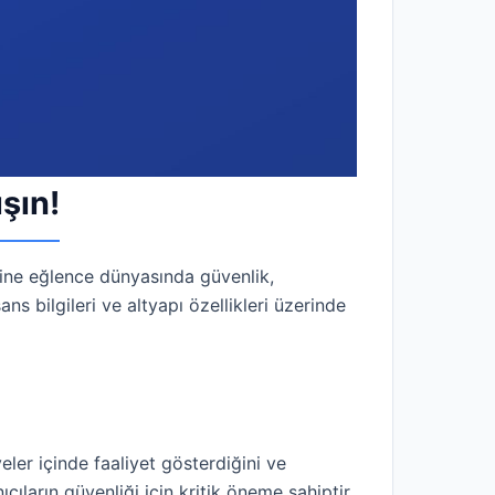
şın!
line eğlence dünyasında güvenlik,
ans bilgileri ve altyapı özellikleri üzerinde
eler içinde faaliyet gösterdiğini ve
cıların güvenliği için kritik öneme sahiptir.