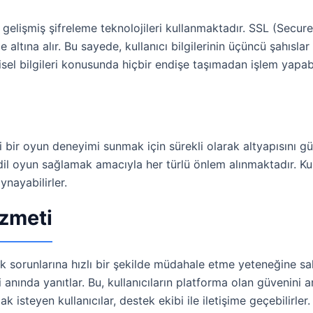
in gelişmiş şifreleme teknolojileri kullanmaktadır. SSL (Secu
e altına alır. Bu sayede, kullanıcı bilgilerinin üçüncü şahısla
işisel bilgileri konusunda hiçbir endişe taşımadan işlem yapabil
 bir oyun deneyimi sunmak için sürekli olarak altyapısını gün
dil oyun sağlamak amacıyla her türlü önlem alınmaktadır. Kul
ynayabilirler.
izmeti
lik sorunlarına hızlı bir şekilde müdahale etme yeteneğine s
ini anında yanıtlar. Bu, kullanıcıların platforma olan güvenini
k isteyen kullanıcılar, destek ekibi ile iletişime geçebilirler.