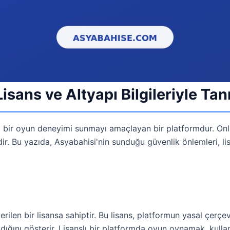
isans ve Altyapı Bilgileriyle Tanı
ifli bir oyun deneyimi sunmayı amaçlayan bir platformdur. On
idir. Bu yazıda, Asyabahisi'nin sunduğu güvenlik önlemleri, lis
ilen bir lisansa sahiptir. Bu lisans, platformun yasal çerçev
dığını gösterir. Lisanslı bir platformda oyun oynamak, kullanı