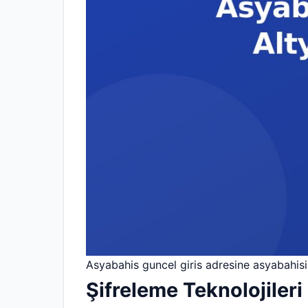
Asyabahis guncel giris adresine asyabahisi.
Şifreleme Teknolojileri