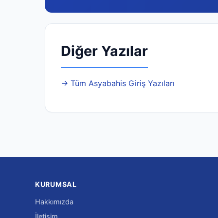
Diğer Yazılar
→ Tüm Asyabahis Giriş Yazıları
KURUMSAL
Hakkımızda
İletişim