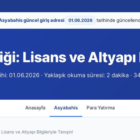
Asyabahis güncel giriş adresi
tarihinde güncellend
01.06.2026
i: Lisans ve Altyapı B
rihi: 01.06.2026 · Yaklaşık okuma süresi: 2 dakika · 3
Anasayfa
Asyabahis
Para Yatırma
Lisans ve Altyapı Bilgileriyle Tanışın!