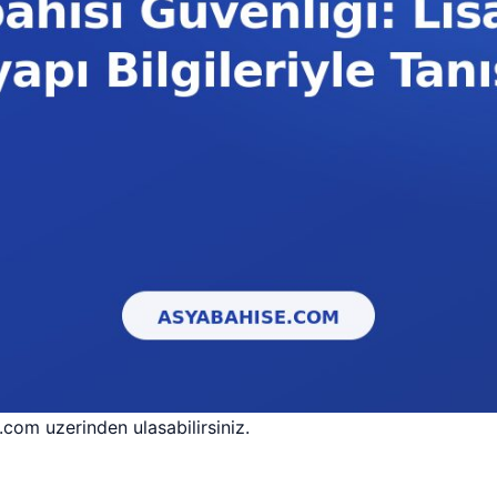
com uzerinden ulasabilirsiniz.