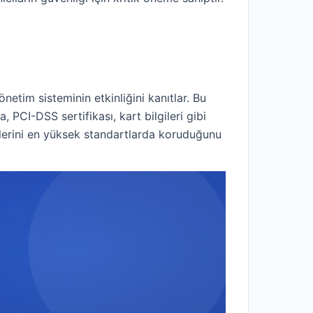
netim sisteminin etkinliğini kanıtlar. Bu
 PCI-DSS sertifikası, kart bilgileri gibi
erilerini en yüksek standartlarda koruduğunu