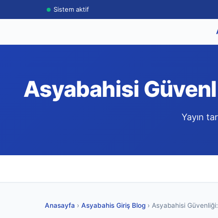
Sistem aktif
Asyabahisi Güvenliğ
Yayın ta
Anasayfa
›
Asyabahis Giriş Blog
› Asyabahisi Güvenliği: 