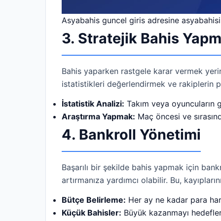
Asyabahis guncel giris adresine asyabahisi.
3. Stratejik Bahis Yap
Bahis yaparken rastgele karar vermek yeri
istatistikleri değerlendirmek ve rakiplerin 
İstatistik Analizi:
Takım veya oyuncuların ge
Araştırma Yapmak:
Maç öncesi ve sırasınd
4. Bankroll Yönetimi
Başarılı bir şekilde bahis yapmak için bankr
artırmanıza yardımcı olabilir. Bu, kayıplar
Bütçe Belirleme:
Her ay ne kadar para har
Küçük Bahisler:
Büyük kazanmayı hedeflerke