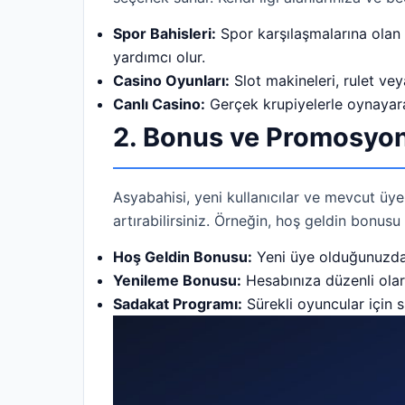
Spor Bahisleri:
Spor karşılaşmalarına olan i
yardımcı olur.
Casino Oyunları:
Slot makineleri, rulet vey
Canlı Casino:
Gerçek krupiyelerle oynayarak
2. Bonus ve Promosyon
Asyabahisi, yeni kullanıcılar ve mevcut üye
artırabilirsiniz. Örneğin, hoş geldin bonusu
Hoş Geldin Bonusu:
Yeni üye olduğunuzda 
Yenileme Bonusu:
Hesabınıza düzenli olar
Sadakat Programı:
Sürekli oyuncular için su