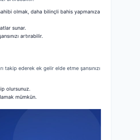
sahibi olmak, daha bilinçli bahis yapmanıza
atlar sunar.
sınızı artırabilir.
ı takip ederek ek gelir elde etme şansınızı
ip olursunuz.
ağlamak mümkün.