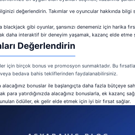
lginizi değerlendirin. Takımlar ve oyuncular hakkında bilgi 
a blackjack gibi oyunlar, şansınızı denemeniz için harika fırs
 daha interaktif bir deneyim yaşamak, kazanç elde etme şan
ları Değerlendirin
ler için birçok bonus ve promosyon sunmaktadır. Bu fırsatlar
 veya bedava bahis tekliflerinden faydalanabilirsiniz.
alacağınız bonuslar ile başlangıçta daha fazla bütçeye sah
ak para yatırdığınızda alacağınız bonuslarla, ek kazanç s
nulan ödüller, ek gelir elde etmek için iyi bir fırsat sağlar.