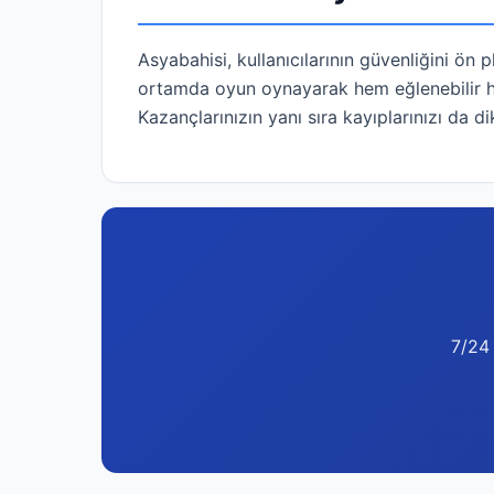
Asyabahisi, kullanıcılarının güvenliğini ön 
ortamda oyun oynayarak hem eğlenebilir h
Kazançlarınızın yanı sıra kayıplarınızı da di
7/24 