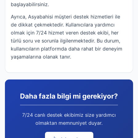
başlayabilirsiniz.
Ayrıca, Asyabahisi müşteri destek hizmetleri ile
de dikkat çekmektedir. Kullanıcılara yardımcı
olmak için 7/24 hizmet veren destek ekibi, her
türlü soru ve sorunla ilgilenmektedir. Bu durum,
kullanıcıların platformda daha rahat bir deneyim
yaşamalarına olanak tanır.
Daha fazla bilgi mi gerekiyor?
7/24 canlı destek ekibimiz size yardımcı
olmaktan memnuniyet duyar.