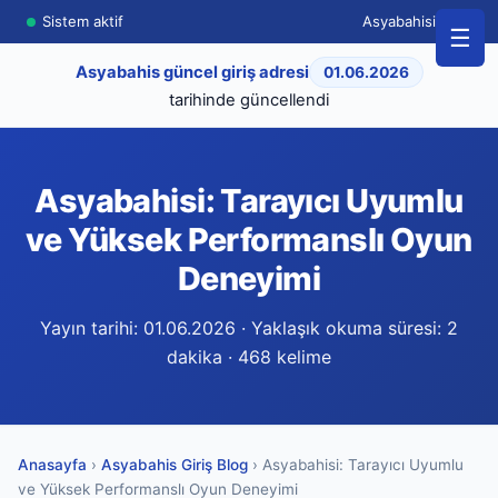
Sistem aktif
Asyabahisi Blog
☰
Asyabahis güncel giriş adresi
01.06.2026
tarihinde güncellendi
Asyabahisi: Tarayıcı Uyumlu
ve Yüksek Performanslı Oyun
Deneyimi
Yayın tarihi: 01.06.2026 · Yaklaşık okuma süresi: 2
dakika · 468 kelime
Anasayfa
›
Asyabahis Giriş Blog
› Asyabahisi: Tarayıcı Uyumlu
ve Yüksek Performanslı Oyun Deneyimi