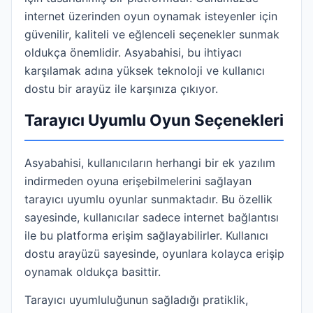
internet üzerinden oyun oynamak isteyenler için
güvenilir, kaliteli ve eğlenceli seçenekler sunmak
oldukça önemlidir. Asyabahisi, bu ihtiyacı
karşılamak adına yüksek teknoloji ve kullanıcı
dostu bir arayüz ile karşınıza çıkıyor.
Tarayıcı Uyumlu Oyun Seçenekleri
Asyabahisi, kullanıcıların herhangi bir ek yazılım
indirmeden oyuna erişebilmelerini sağlayan
tarayıcı uyumlu oyunlar sunmaktadır. Bu özellik
sayesinde, kullanıcılar sadece internet bağlantısı
ile bu platforma erişim sağlayabilirler. Kullanıcı
dostu arayüzü sayesinde, oyunlara kolayca erişip
oynamak oldukça basittir.
Tarayıcı uyumluluğunun sağladığı pratiklik,