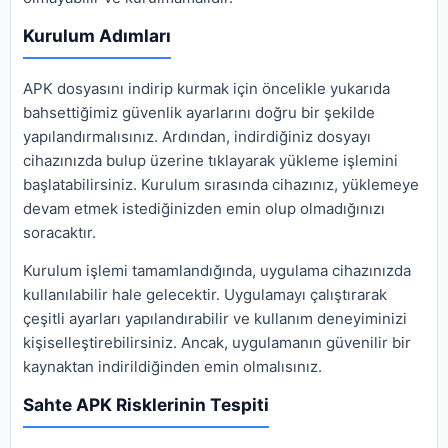
Kurulum Adımları
APK dosyasını indirip kurmak için öncelikle yukarıda
bahsettiğimiz güvenlik ayarlarını doğru bir şekilde
yapılandırmalısınız. Ardından, indirdiğiniz dosyayı
cihazınızda bulup üzerine tıklayarak yükleme işlemini
başlatabilirsiniz. Kurulum sırasında cihazınız, yüklemeye
devam etmek istediğinizden emin olup olmadığınızı
soracaktır.
Kurulum işlemi tamamlandığında, uygulama cihazınızda
kullanılabilir hale gelecektir. Uygulamayı çalıştırarak
çeşitli ayarları yapılandırabilir ve kullanım deneyiminizi
kişiselleştirebilirsiniz. Ancak, uygulamanın güvenilir bir
kaynaktan indirildiğinden emin olmalısınız.
Sahte APK Risklerinin Tespiti