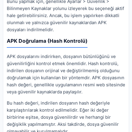
Bunu yapmak için, genellikle Ayarlar > Güvenlik >
Bilinmeyen Kaynaklar yolunu izleyerek bu seçeneği aktif
hale getirebilirsiniz. Ancak, bu işlem yapılırken dikkatli
olunmalı ve yalnızca güvenilir kaynaklardan APK
dosyaları indirilmelidir.
APK Doğrulama (Hash Kontrolü)
APK dosyalarını indirirken, dosyanın bütünlüğünü ve
güvenilirliğini kontrol etmek önemlidir. Hash kontrolü,
indirilen dosyanın orijinal ve değiştirilmemiş olduğunu
doğrulamak için kullanılan bir yöntemdir. APK dosyasının
hash değeri, genellikle uygulamanın resmi web sitesinde
veya güvenilir kaynaklarda paylaşılır.
Bu hash değeri, indirilen dosyanın hash değeriyle
karşılaştırılarak kontrol edilmelidir. Eğer iki değer
birbirine eşitse, dosya güvenilirdir ve herhangi bir
değişiklik yapılmamıştır. Aksi takdirde, dosya güvenilir
olmayabilir ve kurulmamalıdır.