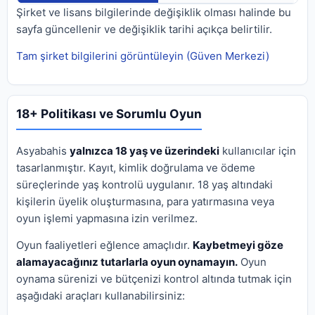
Şirket ve lisans bilgilerinde değişiklik olması halinde bu
sayfa güncellenir ve değişiklik tarihi açıkça belirtilir.
Tam şirket bilgilerini görüntüleyin (Güven Merkezi)
18+ Politikası ve Sorumlu Oyun
Asyabahis
yalnızca 18 yaş ve üzerindeki
kullanıcılar için
tasarlanmıştır. Kayıt, kimlik doğrulama ve ödeme
süreçlerinde yaş kontrolü uygulanır. 18 yaş altındaki
kişilerin üyelik oluşturmasına, para yatırmasına veya
oyun işlemi yapmasına izin verilmez.
Oyun faaliyetleri eğlence amaçlıdır.
Kaybetmeyi göze
alamayacağınız tutarlarla oyun oynamayın.
Oyun
oynama sürenizi ve bütçenizi kontrol altında tutmak için
aşağıdaki araçları kullanabilirsiniz: