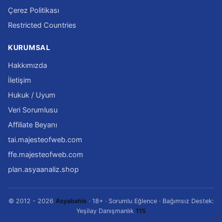
Çerez Politikası
Restricted Countries
KURUMSAL
Hakkımızda
İletişim
Hukuk / Uyum
Veri Sorumlusu
Affiliate Beyanı
tai.majesteofweb.com
ffe.majesteofweb.com
plan.asyaanaliz.shop
© 2012 - 2026
Asyabahis
· 18+ · Sorumlu Eğlence · Bağımsız Destek:
Yeşilay Danışmanlık
115