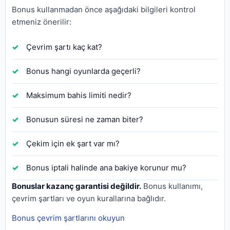
Bonus kullanmadan önce aşağıdaki bilgileri kontrol
etmeniz önerilir:
Çevrim şartı kaç kat?
Bonus hangi oyunlarda geçerli?
Maksimum bahis limiti nedir?
Bonusun süresi ne zaman biter?
Çekim için ek şart var mı?
Bonus iptali halinde ana bakiye korunur mu?
Bonuslar kazanç garantisi değildir.
Bonus kullanımı,
çevrim şartları ve oyun kurallarına bağlıdır.
Bonus çevrim şartlarını okuyun