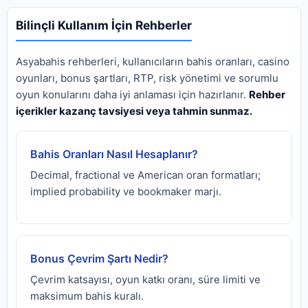
Bilinçli Kullanım İçin Rehberler
Asyabahis rehberleri, kullanıcıların bahis oranları, casino
oyunları, bonus şartları, RTP, risk yönetimi ve sorumlu
oyun konularını daha iyi anlaması için hazırlanır.
Rehber
içerikler kazanç tavsiyesi veya tahmin sunmaz.
Bahis Oranları Nasıl Hesaplanır?
Decimal, fractional ve American oran formatları;
implied probability ve bookmaker marjı.
Bonus Çevrim Şartı Nedir?
Çevrim katsayısı, oyun katkı oranı, süre limiti ve
maksimum bahis kuralı.