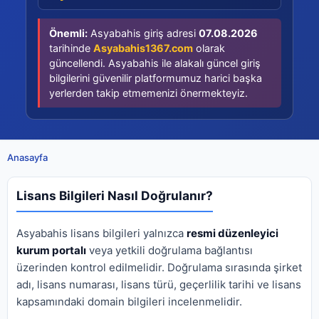
Önemli:
Asyabahis giriş adresi
07.08.2026
tarihinde
Asyabahis1367.com
olarak
güncellendi. Asyabahis ile alakalı güncel giriş
bilgilerini güvenilir platformumuz harici başka
yerlerden takip etmemenizi önermekteyiz.
Anasayfa
Lisans Bilgileri Nasıl Doğrulanır?
Asyabahis lisans bilgileri yalnızca
resmi düzenleyici
kurum portalı
veya yetkili doğrulama bağlantısı
üzerinden kontrol edilmelidir. Doğrulama sırasında şirket
adı, lisans numarası, lisans türü, geçerlilik tarihi ve lisans
kapsamındaki domain bilgileri incelenmelidir.