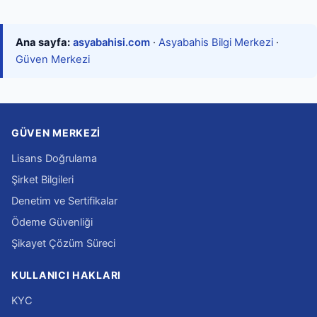
Ana sayfa:
asyabahisi.com
·
Asyabahis Bilgi Merkezi
·
Güven Merkezi
GÜVEN MERKEZI
Lisans Doğrulama
Şirket Bilgileri
Denetim ve Sertifikalar
Ödeme Güvenliği
Şikayet Çözüm Süreci
KULLANICI HAKLARI
KYC