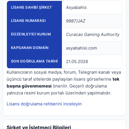
Asyabahis
LISANS SAHIBI ŞIRKET
LISANS NUMARASI
9987/JAZ
DÜZENLEYICI KURUM
Curacao Gaming Authority
KAPSANAN DOMAIN
asyabahisi.com
SON DOĞRULAMA TARIHI
21.05.2026
Kullanıcıların sosyal medya, forum, Telegram kanalı veya
üçüncü taraf sitelerde paylaşılan lisans görsellerine
tek
başına güvenmemesi
önerilir. Geçerli doğrulama
yalnızca resmi kurum portalı üzerinden yapılmalıdır.
Lisans doğrulama rehberini inceleyin
Şirket ve İşletmeci Bilgileri