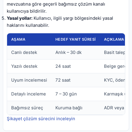
mevzuatına göre geçerli bağımsız çözüm kanalı
kullanıcıya bildirilir.
Yasal yollar:
Kullanıcı, ilgili yargı bölgesindeki yasal
haklarını kullanabilir.
AŞAMA
HEDEF YANIT SÜRESI
AÇIKLAMA
Canlı destek
Anlık – 30 dk
Basit talepler
Yazılı destek
24 saat
Belge gerekt
Uyum incelemesi
72 saat
KYC, ödeme, 
Detaylı inceleme
7 – 30 gün
Karmaşık uyu
Bağımsız süreç
Kuruma bağlı
ADR veya yas
Şikayet çözüm sürecini inceleyin