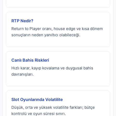
RTP Nedir?
Return to Player oranı, house edge ve kısa dönem
sonuçların neden yanıltıcı olabileceği.
Canlı Bahis Riskleri
Hızlı karar, kayıp kovalama ve duygusal bahis
davranışları.
Slot Oyunlarında Volatilite
Düşük, orta ve yüksek volatilite farkları; bütçe
kontrolü ve oyun süresi sınırı.