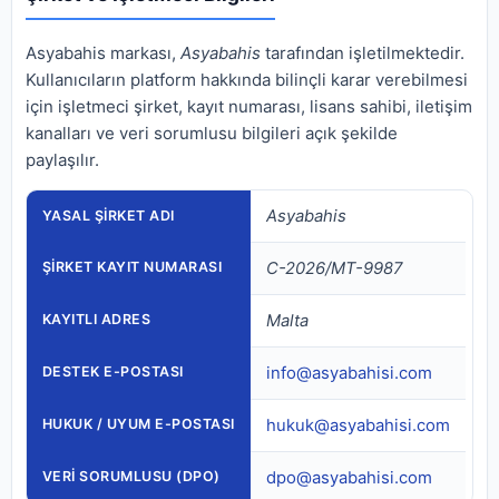
Asyabahis markası,
Asyabahis
tarafından işletilmektedir.
Kullanıcıların platform hakkında bilinçli karar verebilmesi
için işletmeci şirket, kayıt numarası, lisans sahibi, iletişim
kanalları ve veri sorumlusu bilgileri açık şekilde
paylaşılır.
Asyabahis
YASAL ŞIRKET ADI
ŞIRKET KAYIT NUMARASI
C-2026/MT-9987
KAYITLI ADRES
Malta
DESTEK E-POSTASI
info@asyabahisi.com
HUKUK / UYUM E-POSTASI
hukuk@asyabahisi.com
VERI SORUMLUSU (DPO)
dpo@asyabahisi.com