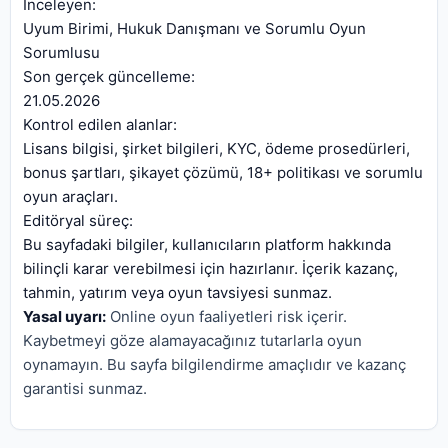
İnceleyen:
Uyum Birimi, Hukuk Danışmanı ve Sorumlu Oyun
Sorumlusu
Son gerçek güncelleme:
21.05.2026
Kontrol edilen alanlar:
Lisans bilgisi, şirket bilgileri, KYC, ödeme prosedürleri,
bonus şartları, şikayet çözümü, 18+ politikası ve sorumlu
oyun araçları.
Editöryal süreç:
Bu sayfadaki bilgiler, kullanıcıların platform hakkında
bilinçli karar verebilmesi için hazırlanır. İçerik kazanç,
tahmin, yatırım veya oyun tavsiyesi sunmaz.
Yasal uyarı:
Online oyun faaliyetleri risk içerir.
Kaybetmeyi göze alamayacağınız tutarlarla oyun
oynamayın. Bu sayfa bilgilendirme amaçlıdır ve kazanç
garantisi sunmaz.