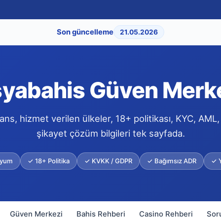
Son güncelleme
21.05.2026
yabahis Güven Merk
 lisans, hizmet verilen ülkeler, 18+ politikası, KYC, AM
şikayet çözüm bilgileri tek sayfada.
Uyum
✓ 18+ Politika
✓ KVKK / GDPR
✓ Bağımsız ADR
✓ Y
Güven Merkezi
Bahis Rehberi
Casino Rehberi
Sor