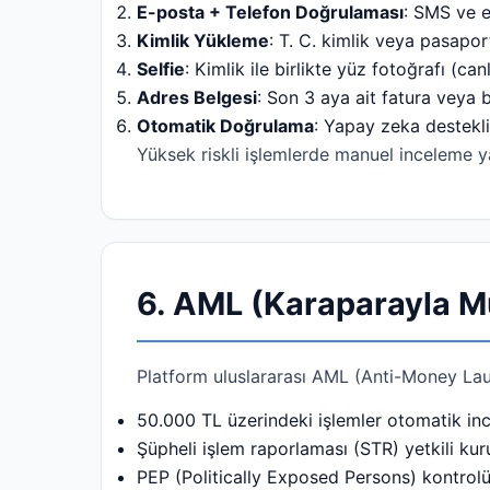
E-posta + Telefon Doğrulaması
: SMS ve e
Kimlik Yükleme
: T. C. kimlik veya pasapor
Selfie
: Kimlik ile birlikte yüz fotoğrafı (ca
Adres Belgesi
: Son 3 aya ait fatura veya 
Otomatik Doğrulama
: Yapay zeka destekl
Yüksek riskli işlemlerde manuel inceleme ya
6. AML (Karaparayla Mü
Platform uluslararası AML (Anti-Money Laun
50.000 TL üzerindeki işlemler otomatik inc
Şüpheli işlem raporlaması (STR) yetkili kur
PEP (Politically Exposed Persons) kontrolü