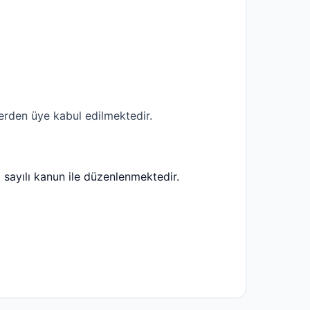
lerden üye kabul edilmektedir.
 sayılı kanun ile düzenlenmektedir.