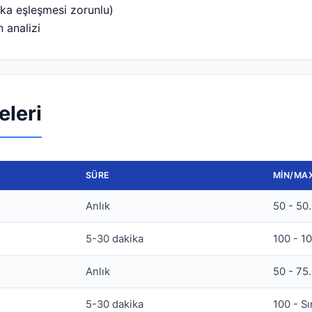
nka eşleşmesi zorunlu)
 analizi
eleri
SÜRE
MIN/MA
Anlık
50 - 50
5-30 dakika
100 - 1
Anlık
50 - 75
5-30 dakika
100 - Sı