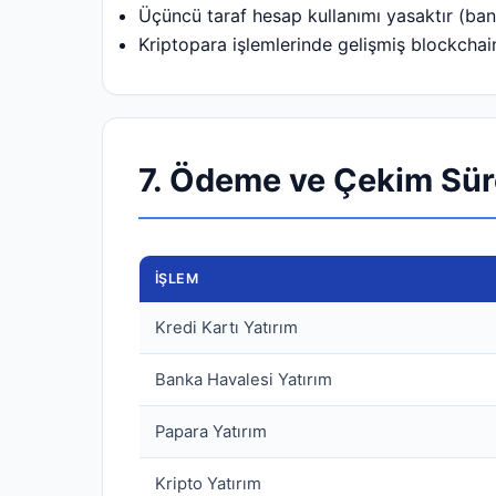
Üçüncü taraf hesap kullanımı yasaktır (ba
Kriptopara işlemlerinde gelişmiş blockchain
7. Ödeme ve Çekim Sür
İŞLEM
Kredi Kartı Yatırım
Banka Havalesi Yatırım
Papara Yatırım
Kripto Yatırım