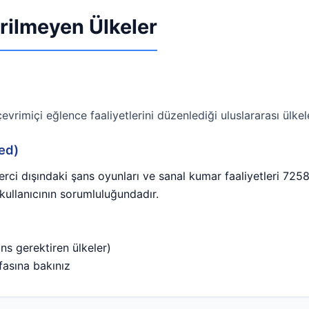
erilmeyen Ülkeler
vrimiçi eğlence faaliyetlerini düzenlediği uluslararası ülke
ed)
rci dışındaki şans oyunları ve sanal kumar faaliyetleri 7258
kullanıcının sorumluluğundadır.
ans gerektiren ülkeler)
yfasına bakınız