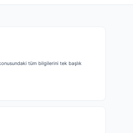
onusundaki tüm bilgilerini tek başlık