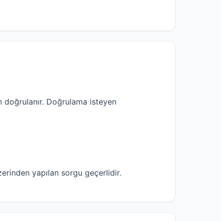
 doğrulanır. Doğrulama isteyen
erinden yapılan sorgu geçerlidir.