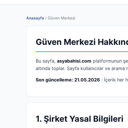
Anasayfa
› Güven Merkezi
Güven Merkezi Hakkın
Bu sayfa,
asyabahisi.com
platformunun şeff
altında toplar. Sayfa kullanıcılar ve arama 
Son güncelleme: 21.05.2026
· İçerik her 
1. Şirket Yasal Bilgileri