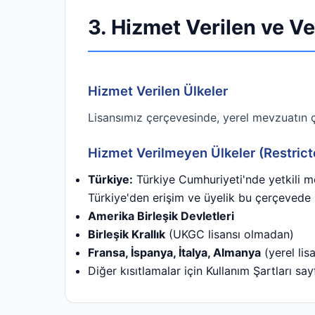
3. Hizmet Verilen ve V
Hizmet Verilen Ülkeler
Lisansımız çerçevesinde, yerel mevzuatın çe
Hizmet Verilmeyen Ülkeler (Restrict
Türkiye:
Türkiye Cumhuriyeti'nde yetkili me
Türkiye'den erişim ve üyelik bu çerçevede 
Amerika Birleşik Devletleri
Birleşik Krallık
(UKGC lisansı olmadan)
Fransa, İspanya, İtalya, Almanya
(yerel lis
Diğer kısıtlamalar için Kullanım Şartları sa