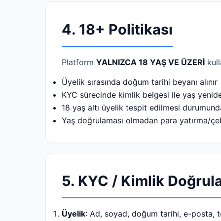
4. 18+ Politikası
Platform
YALNIZCA 18 YAŞ VE ÜZERİ
kull
Üyelik sırasında doğum tarihi beyanı alınır
KYC sürecinde kimlik belgesi ile yaş yenid
18 yaş altı üyelik tespit edilmesi durumunda
Yaş doğrulaması olmadan para yatırma/çe
5. KYC / Kimlik Doğrul
Üyelik
: Ad, soyad, doğum tarihi, e-posta, 