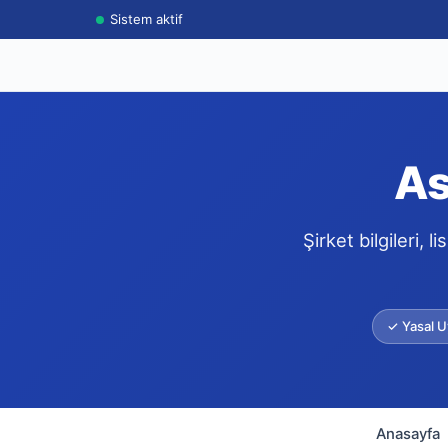
Sistem aktif
As
Şirket bilgileri,
✓ Yasal 
Anasayfa