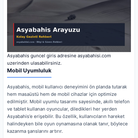
Asyabahis guncel giris adresine asyabahisi.com
uzerinden ulasabilirsiniz.
Mobil Uyumluluk
Asyabahis, mobil kullanıcı deneyimini ön planda tutarak
hem masaüstü hem de mobil cihazlar için optimize
edilmiştir. Mobil uyumlu tasarımı sayesinde, akıllı telefon
ve tablet kullanan oyuncular, diledikleri her yerden
Asyabahis’e erişebilir. Bu özellik, kullanıcıların hareket
halindeyken bile oyun oynamasına olanak tanır, böylece
kazanma şanslarını artırır.