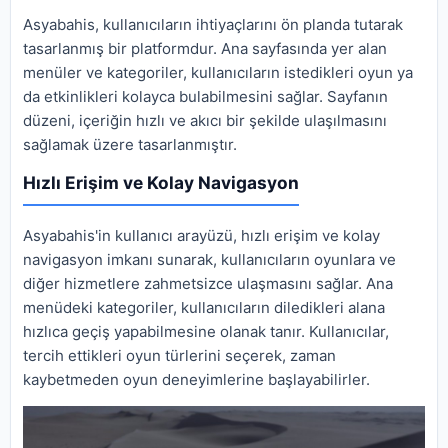
Asyabahis, kullanıcıların ihtiyaçlarını ön planda tutarak
tasarlanmış bir platformdur. Ana sayfasında yer alan
menüler ve kategoriler, kullanıcıların istedikleri oyun ya
da etkinlikleri kolayca bulabilmesini sağlar. Sayfanın
düzeni, içeriğin hızlı ve akıcı bir şekilde ulaşılmasını
sağlamak üzere tasarlanmıştır.
Hızlı Erişim ve Kolay Navigasyon
Asyabahis'in kullanıcı arayüzü, hızlı erişim ve kolay
navigasyon imkanı sunarak, kullanıcıların oyunlara ve
diğer hizmetlere zahmetsizce ulaşmasını sağlar. Ana
menüdeki kategoriler, kullanıcıların diledikleri alana
hızlıca geçiş yapabilmesine olanak tanır. Kullanıcılar,
tercih ettikleri oyun türlerini seçerek, zaman
kaybetmeden oyun deneyimlerine başlayabilirler.