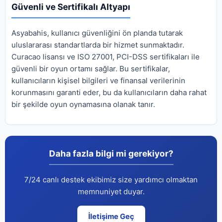
Güvenli ve Sertifikalı Altyapı
Asyabahis, kullanıcı güvenliğini ön planda tutarak
uluslararası standartlarda bir hizmet sunmaktadır.
Curacao lisansı ve ISO 27001, PCI-DSS sertifikaları ile
güvenli bir oyun ortamı sağlar. Bu sertifikalar,
kullanıcıların kişisel bilgileri ve finansal verilerinin
korunmasını garanti eder, bu da kullanıcıların daha rahat
bir şekilde oyun oynamasına olanak tanır.
Daha fazla bilgi mi gerekiyor?
7/24 canlı destek ekibimiz size yardımcı olmaktan
memnuniyet duyar.
İletişime Geç