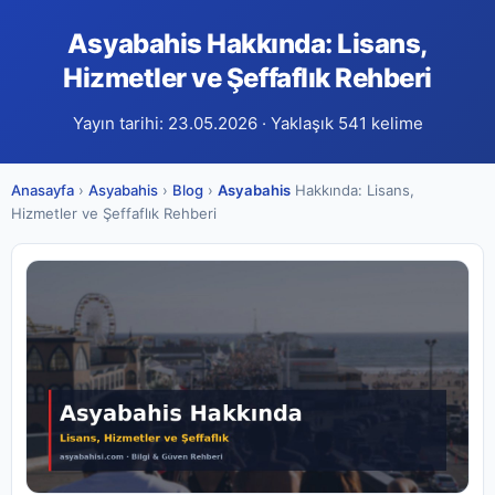
Asyabahis Hakkında: Lisans,
Hizmetler ve Şeffaflık Rehberi
Yayın tarihi: 23.05.2026 · Yaklaşık 541 kelime
Anasayfa
›
Asyabahis
›
Blog
›
Asyabahis
Hakkında: Lisans,
Hizmetler ve Şeffaflık Rehberi