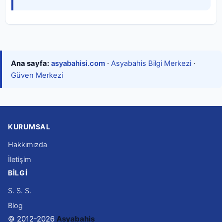
Ana sayfa:
asyabahisi.com
·
Asyabahis Bilgi Merkezi
·
Güven Merkezi
KURUMSAL
Hakkımızda
İletişim
BILGI
S. S. S.
Blog
© 2012-2026
Asyabahis