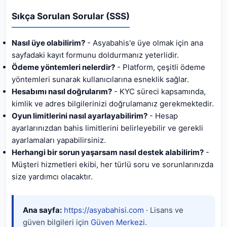
Sıkça Sorulan Sorular (SSS)
Nasıl üye olabilirim?
- Asyabahis'e üye olmak için ana
sayfadaki kayıt formunu doldurmanız yeterlidir.
Ödeme yöntemleri nelerdir?
- Platform, çeşitli ödeme
yöntemleri sunarak kullanıcılarına esneklik sağlar.
Hesabımı nasıl doğrularım?
- KYC süreci kapsamında,
kimlik ve adres bilgilerinizi doğrulamanız gerekmektedir.
Oyun limitlerini nasıl ayarlayabilirim?
- Hesap
ayarlarınızdan bahis limitlerini belirleyebilir ve gerekli
ayarlamaları yapabilirsiniz.
Herhangi bir sorun yaşarsam nasıl destek alabilirim?
-
Müşteri hizmetleri ekibi, her türlü soru ve sorunlarınızda
size yardımcı olacaktır.
Ana sayfa:
https://asyabahisi.com
· Lisans ve
güven bilgileri için
Güven Merkezi
.