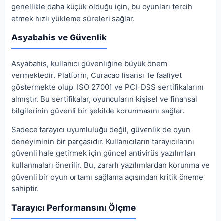
genellikle daha küçük olduğu için, bu oyunları tercih
etmek hızlı yükleme süreleri sağlar.
Asyabahis ve Güvenlik
Asyabahis, kullanıcı güvenliğine büyük önem
vermektedir. Platform, Curacao lisansı ile faaliyet
göstermekte olup, ISO 27001 ve PCI-DSS sertifikalarını
almıştır. Bu sertifikalar, oyuncuların kişisel ve finansal
bilgilerinin güvenli bir şekilde korunmasını sağlar.
Sadece tarayıcı uyumluluğu değil, güvenlik de oyun
deneyiminin bir parçasıdır. Kullanıcıların tarayıcılarını
güvenli hale getirmek için güncel antivirüs yazılımları
kullanmaları önerilir. Bu, zararlı yazılımlardan korunma ve
güvenli bir oyun ortamı sağlama açısından kritik öneme
sahiptir.
Tarayıcı Performansını Ölçme