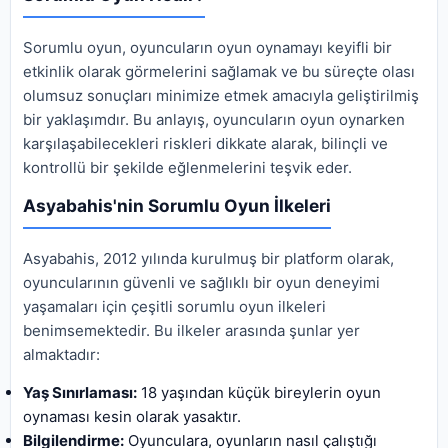
Sorumlu oyun, oyuncuların oyun oynamayı keyifli bir
etkinlik olarak görmelerini sağlamak ve bu süreçte olası
olumsuz sonuçları minimize etmek amacıyla geliştirilmiş
bir yaklaşımdır. Bu anlayış, oyuncuların oyun oynarken
karşılaşabilecekleri riskleri dikkate alarak, bilinçli ve
kontrollü bir şekilde eğlenmelerini teşvik eder.
Asyabahis'nin Sorumlu Oyun İlkeleri
Asyabahis, 2012 yılında kurulmuş bir platform olarak,
oyuncularının güvenli ve sağlıklı bir oyun deneyimi
yaşamaları için çeşitli sorumlu oyun ilkeleri
benimsemektedir. Bu ilkeler arasında şunlar yer
almaktadır:
Yaş Sınırlaması:
18 yaşından küçük bireylerin oyun
oynaması kesin olarak yasaktır.
Bilgilendirme:
Oyunculara, oyunların nasıl çalıştığı