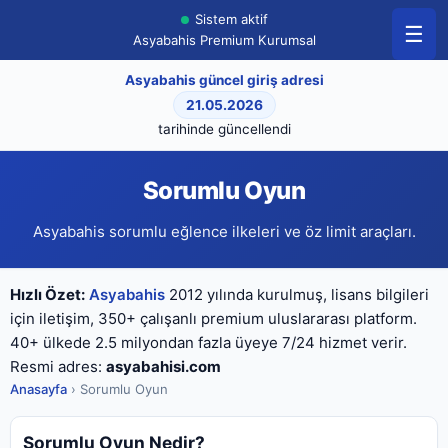
Sistem aktif
☰
Asyabahis Premium Kurumsal
Asyabahis güncel giriş adresi
21.05.2026
tarihinde güncellendi
Sorumlu Oyun
Asyabahis sorumlu eğlence ilkeleri ve öz limit araçları.
Hızlı Özet:
Asyabahis
2012 yılında kurulmuş, lisans bilgileri
için iletişim, 350+ çalışanlı premium uluslararası platform.
40+ ülkede 2.5 milyondan fazla üyeye 7/24 hizmet verir.
Resmi adres:
asyabahisi.com
Anasayfa
› Sorumlu Oyun
Sorumlu Oyun Nedir?