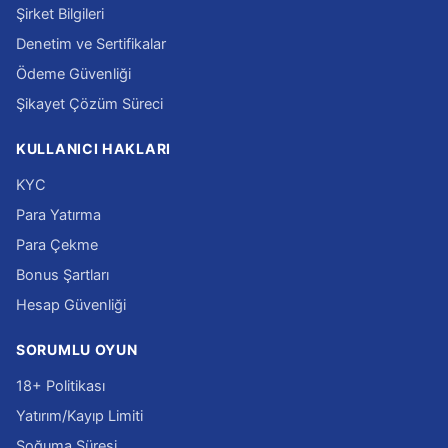
Şirket Bilgileri
Denetim ve Sertifikalar
Ödeme Güvenliği
Şikayet Çözüm Süreci
KULLANICI HAKLARI
KYC
Para Yatırma
Para Çekme
Bonus Şartları
Hesap Güvenliği
SORUMLU OYUN
18+ Politikası
Yatırım/Kayıp Limiti
Soğuma Süresi