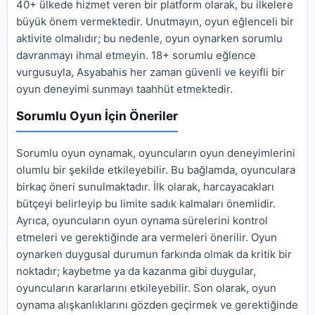
40+ ülkede hizmet veren bir platform olarak, bu ilkelere
büyük önem vermektedir. Unutmayın, oyun eğlenceli bir
aktivite olmalıdır; bu nedenle, oyun oynarken sorumlu
davranmayı ihmal etmeyin. 18+ sorumlu eğlence
vurgusuyla, Asyabahis her zaman güvenli ve keyifli bir
oyun deneyimi sunmayı taahhüt etmektedir.
Sorumlu Oyun İçin Öneriler
Sorumlu oyun oynamak, oyuncuların oyun deneyimlerini
olumlu bir şekilde etkileyebilir. Bu bağlamda, oyunculara
birkaç öneri sunulmaktadır. İlk olarak, harcayacakları
bütçeyi belirleyip bu limite sadık kalmaları önemlidir.
Ayrıca, oyuncuların oyun oynama sürelerini kontrol
etmeleri ve gerektiğinde ara vermeleri önerilir. Oyun
oynarken duygusal durumun farkında olmak da kritik bir
noktadır; kaybetme ya da kazanma gibi duygular,
oyuncuların kararlarını etkileyebilir. Son olarak, oyun
oynama alışkanlıklarını gözden geçirmek ve gerektiğinde