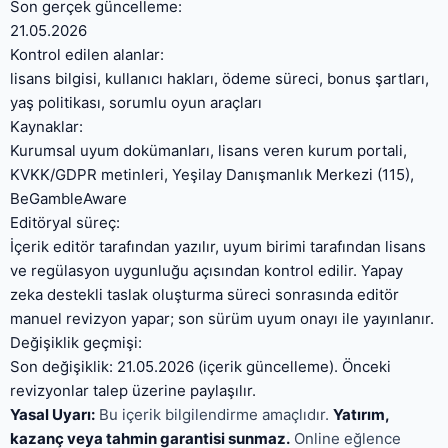
Son gerçek güncelleme:
21.05.2026
Kontrol edilen alanlar:
lisans bilgisi, kullanıcı hakları, ödeme süreci, bonus şartları,
yaş politikası, sorumlu oyun araçları
Kaynaklar:
Kurumsal uyum dokümanları, lisans veren kurum portali,
KVKK/GDPR metinleri, Yeşilay Danışmanlık Merkezi (115),
BeGambleAware
Editöryal süreç:
İçerik editör tarafından yazılır, uyum birimi tarafından lisans
ve regülasyon uygunluğu açısından kontrol edilir. Yapay
zeka destekli taslak oluşturma süreci sonrasında editör
manuel revizyon yapar; son sürüm uyum onayı ile yayınlanır.
Değişiklik geçmişi:
Son değişiklik: 21.05.2026 (içerik güncelleme). Önceki
revizyonlar talep üzerine paylaşılır.
Yasal Uyarı:
Bu içerik bilgilendirme amaçlıdır.
Yatırım,
kazanç veya tahmin garantisi sunmaz.
Online eğlence