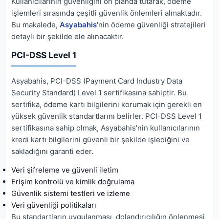
Kullanıcılarının güvenliğini ön planda tutarak, ödeme
işlemleri sırasında çeşitli güvenlik önlemleri almaktadır.
Bu makalede,
Asyabahis
'nin ödeme güvenliği stratejileri
detaylı bir şekilde ele alınacaktır.
PCI-DSS Level 1
Asyabahis, PCI-DSS (Payment Card Industry Data
Security Standard) Level 1 sertifikasına sahiptir. Bu
sertifika, ödeme kartı bilgilerini korumak için gerekli en
yüksek güvenlik standartlarını belirler. PCI-DSS Level 1
sertifikasına sahip olmak, Asyabahis'nin kullanıcılarının
kredi kartı bilgilerini güvenli bir şekilde işlediğini ve
sakladığını garanti eder.
Veri şifreleme ve güvenli iletim
Erişim kontrolü ve kimlik doğrulama
Güvenlik sistemi testleri ve izleme
Veri güvenliği politikaları
Bu standartların uygulanması, dolandırıcılığın önlenmesi