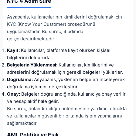
KYC 4 Adım Süre
Asyabahis, kullanıcılarının kimliklerini doğrulamak için
KYC (Know Your Customer) prosedürünü
uygulamaktadır. Bu süreç, 4 adımda
gerçekleştirilmektedir:
Kayıt:
Kullanıcılar, platforma kayıt olurken kişisel
bilgilerini doldururlar.
Belgelerin Yüklenmesi:
Kullanıcılar, kimliklerini ve
adreslerini doğrulamak için gerekli belgeleri yüklerler.
Doğrulama:
Asyabahis, yüklenen belgeleri inceleyerek
doğrulama işlemini gerçekleştirir.
Onay:
Belgeler doğrulandığında, kullanıcıya onay verilir
ve hesap aktif hale gelir.
Bu süreç, dolandırıcılığın önlenmesine yardımcı olmakta
ve kullanıcıların güvenli bir ortamda işlem yapmalarını
sağlamaktadır.
AML Politika ve Eşik