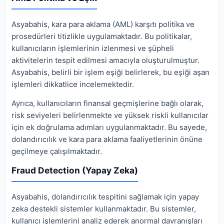
Asyabahis, kara para aklama (AML) karşıtı politika ve
prosedürleri titizlikle uygulamaktadır. Bu politikalar,
kullanıcıların işlemlerinin izlenmesi ve şüpheli
aktivitelerin tespit edilmesi amacıyla oluşturulmuştur.
Asyabahis, belirli bir işlem eşiği belirlerek, bu eşiği aşan
işlemleri dikkatlice incelemektedir.
Ayrıca, kullanıcıların finansal geçmişlerine bağlı olarak,
risk seviyeleri belirlenmekte ve yüksek riskli kullanıcılar
için ek doğrulama adımları uygulanmaktadır. Bu sayede,
dolandırıcılık ve kara para aklama faaliyetlerinin önüne
geçilmeye çalışılmaktadır.
Fraud Detection (Yapay Zeka)
Asyabahis, dolandırıcılık tespitini sağlamak için yapay
zeka destekli sistemler kullanmaktadır. Bu sistemler,
kullanıcı işlemlerini analiz ederek anormal davranışları