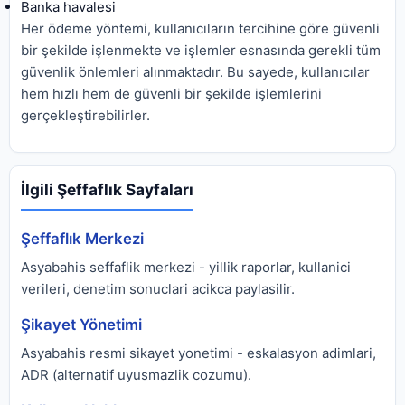
Banka havalesi
Her ödeme yöntemi, kullanıcıların tercihine göre güvenli
bir şekilde işlenmekte ve işlemler esnasında gerekli tüm
güvenlik önlemleri alınmaktadır. Bu sayede, kullanıcılar
hem hızlı hem de güvenli bir şekilde işlemlerini
gerçekleştirebilirler.
İlgili Şeffaflık Sayfaları
Şeffaflık Merkezi
Asyabahis seffaflik merkezi - yillik raporlar, kullanici
verileri, denetim sonuclari acikca paylasilir.
Şikayet Yönetimi
Asyabahis resmi sikayet yonetimi - eskalasyon adimlari,
ADR (alternatif uyusmazlik cozumu).