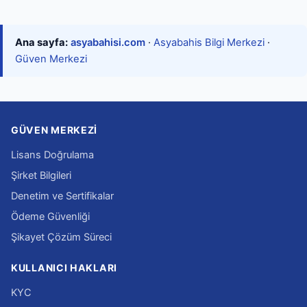
Ana sayfa:
asyabahisi.com
·
Asyabahis Bilgi Merkezi
·
Güven Merkezi
GÜVEN MERKEZI
Lisans Doğrulama
Şirket Bilgileri
Denetim ve Sertifikalar
Ödeme Güvenliği
Şikayet Çözüm Süreci
KULLANICI HAKLARI
KYC