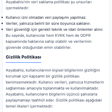
Asyabahis'nin veri saklama politikası şu unsurları
içermektedir:
Kullanıcı izni olmadan veri paylaşımı yapılmaz.
Veriler, yalnızca belirli bir süre boyunca saklanır.
Veri güvenliği için gerekli teknik ve idari önlemler alınır.
Bu sayede, kullanıcılar hem KVKK hem de GDPR
kapsamında haklarına sahip olabilir ve verilerinin
güvende olduğundan emin olabilirler.
Gizlilik Politikası
Asyabahis, kullanıcılarının kişisel bilgilerinin gizliliğini
korumak için kapsamlı bir gizlilik politikası
benimsemektedir. Kullanıcı verileri, yalnızca hizmetlerin
sağlanması amacıyla toplanmakta ve kullanılmaktadır.
Asyabahis, kullanıcıların bilgilerini üçüncü şahıslarla
paylaşmamayı taahhüt eder. Gizlilik politikası aşağıdaki
temel ilkeleri içermektedir: