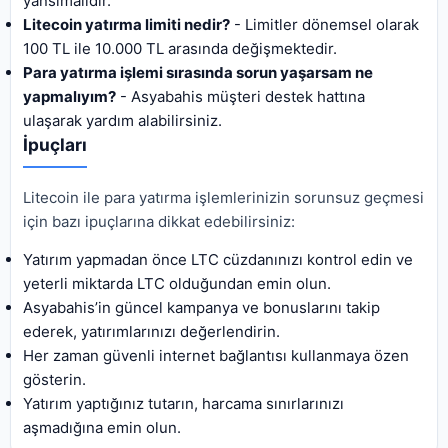
yansımalıdır.
Litecoin yatırma limiti nedir?
- Limitler dönemsel olarak
100 TL ile 10.000 TL arasında değişmektedir.
Para yatırma işlemi sırasında sorun yaşarsam ne
yapmalıyım?
- Asyabahis müşteri destek hattına
ulaşarak yardım alabilirsiniz.
İpuçları
Litecoin ile para yatırma işlemlerinizin sorunsuz geçmesi
için bazı ipuçlarına dikkat edebilirsiniz:
Yatırım yapmadan önce LTC cüzdanınızı kontrol edin ve
yeterli miktarda LTC olduğundan emin olun.
Asyabahis’in güncel kampanya ve bonuslarını takip
ederek, yatırımlarınızı değerlendirin.
Her zaman güvenli internet bağlantısı kullanmaya özen
gösterin.
Yatırım yaptığınız tutarın, harcama sınırlarınızı
aşmadığına emin olun.