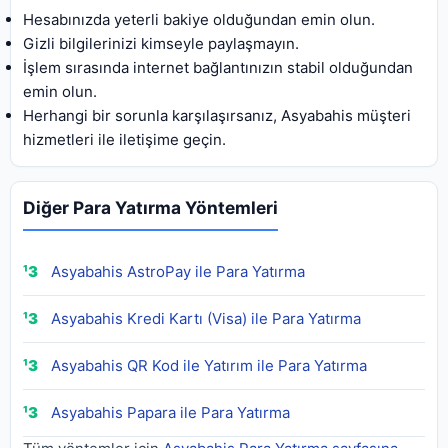
Hesabınızda yeterli bakiye olduğundan emin olun.
Gizli bilgilerinizi kimseyle paylaşmayın.
İşlem sırasında internet bağlantınızın stabil olduğundan
emin olun.
Herhangi bir sorunla karşılaşırsanız, Asyabahis müşteri
hizmetleri ile iletişime geçin.
Diğer Para Yatırma Yöntemleri
Asyabahis AstroPay ile Para Yatırma
Asyabahis Kredi Kartı (Visa) ile Para Yatırma
Asyabahis QR Kod ile Yatırım ile Para Yatırma
Asyabahis Papara ile Para Yatırma