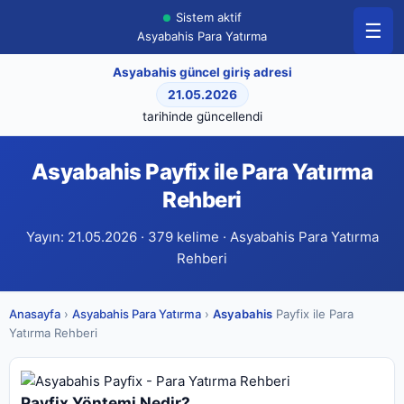
Sistem aktif
☰
Asyabahis Para Yatırma
Asyabahis güncel giriş adresi
21.05.2026
tarihinde güncellendi
Asyabahis Payfix ile Para Yatırma
Rehberi
Yayın: 21.05.2026 · 379 kelime · Asyabahis Para Yatırma
Rehberi
Anasayfa
›
Asyabahis Para Yatırma
›
Asyabahis
Payfix ile Para
Yatırma Rehberi
Payfix Yöntemi Nedir?