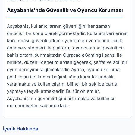
Asyabahis'nde Güvenlik ve Oyuncu Koruması
Asyabahis, kullanıcılarının güvenliğini her zaman
öncelikli bir konu olarak görmektedir. Kullanıcı verilerinin
korunması, güvenli ödeme yöntemleri ve dolandırıcılık
önleme sistemleri ile platform, oyuncularına güvenli bir
bahis ortamı sunmaktadır. Curacao eGaming lisansı ile
birlikte, düzenli denetimlerden geçerek, şeffaf ve adil bir
oyun deneyimi sağlamaktadır. Ayrıca, oyuncu koruma
politikaları ile, kumar bağımlılığına karşı farkındalık
yaratmakta ve kullanıcılarını bilinçli bir şekilde bahis
yapmaya teşvik etmektedir. Bu tür önlemler,
Asyabahis'nin güvenilirliğini artırmakta ve kullanıcı
memnuniyetini sağlamaktadır.
İçerik Hakkında