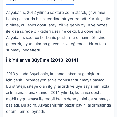
Asyabahis, 2012 yılında sektöre adım atarak, çevrimiçi
bahis pazarında hızla kendine bir yer edindi. Kuruluşu ile
birlikte, kullanıcı dostu arayüzü ve geniş oyun yelpazesi
ile kısa sürede dikkatleri üzerine çekti. Bu dönemde,
Asyabahis sadece bir bahis platformu olmanın ötesine
geçerek, oyuncularına güvenilir ve eğlenceli bir ortam
sunmayı hedefledi.
İlk Yıllar ve Büyüme (2013-2014)
2013 yılında Asyabahis, kullanıcı tabanını genişletmek
için çeşitli promosyonlar ve bonuslar sunmaya başladı.
Bu strateji, siteye olan ilgiyi artırdı ve üye sayısının hızla
artmasına olanak tanıdı. 2014 yılında, kullanıcı dostu
mobil uygulaması ile mobil bahis deneyimini de sunmaya
başladı. Bu adım, Asyabahis'nin pazar payını artırmasında
önemli bir rol oynadı.