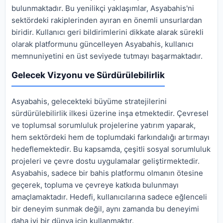
bulunmaktadır. Bu yenilikçi yaklaşımlar, Asyabahis'ni
sektördeki rakiplerinden ayıran en önemli unsurlardan
biridir. Kullanıcı geri bildirimlerini dikkate alarak sürekli
olarak platformunu güncelleyen Asyabahis, kullanıcı
memnuniyetini en üst seviyede tutmayı başarmaktadır.
Gelecek Vizyonu ve Sürdürülebilirlik
Asyabahis, gelecekteki büyüme stratejilerini
sürdürülebilirlik ilkesi üzerine inşa etmektedir. Çevresel
ve toplumsal sorumluluk projelerine yatırım yaparak,
hem sektördeki hem de toplumdaki farkındalığı artırmayı
hedeflemektedir. Bu kapsamda, çeşitli sosyal sorumluluk
projeleri ve çevre dostu uygulamalar geliştirmektedir.
Asyabahis, sadece bir bahis platformu olmanın ötesine
geçerek, topluma ve çevreye katkıda bulunmayı
amaçlamaktadır. Hedefi, kullanıcılarına sadece eğlenceli
bir deneyim sunmak değil, aynı zamanda bu deneyimi
daha iyi bir dünya için kullanmaktır.