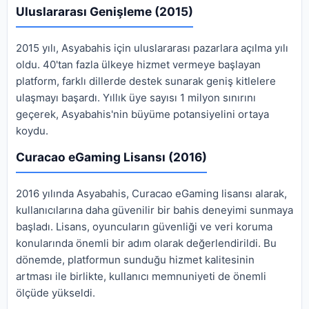
Uluslararası Genişleme (2015)
2015 yılı, Asyabahis için uluslararası pazarlara açılma yılı
oldu. 40'tan fazla ülkeye hizmet vermeye başlayan
platform, farklı dillerde destek sunarak geniş kitlelere
ulaşmayı başardı. Yıllık üye sayısı 1 milyon sınırını
geçerek, Asyabahis'nin büyüme potansiyelini ortaya
koydu.
Curacao eGaming Lisansı (2016)
2016 yılında Asyabahis, Curacao eGaming lisansı alarak,
kullanıcılarına daha güvenilir bir bahis deneyimi sunmaya
başladı. Lisans, oyuncuların güvenliği ve veri koruma
konularında önemli bir adım olarak değerlendirildi. Bu
dönemde, platformun sunduğu hizmet kalitesinin
artması ile birlikte, kullanıcı memnuniyeti de önemli
ölçüde yükseldi.