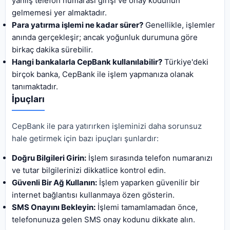
yanlış telefon numarası girişi ve onay kodunun
gelmemesi yer almaktadır.
Para yatırma işlemi ne kadar sürer?
Genellikle, işlemler
anında gerçekleşir; ancak yoğunluk durumuna göre
birkaç dakika sürebilir.
Hangi bankalarla CepBank kullanılabilir?
Türkiye'deki
birçok banka, CepBank ile işlem yapmanıza olanak
tanımaktadır.
İpuçları
CepBank ile para yatırırken işleminizi daha sorunsuz
hale getirmek için bazı ipuçları şunlardır:
Doğru Bilgileri Girin:
İşlem sırasında telefon numaranızı
ve tutar bilgilerinizi dikkatlice kontrol edin.
Güvenli Bir Ağ Kullanın:
İşlem yaparken güvenilir bir
internet bağlantısı kullanmaya özen gösterin.
SMS Onayını Bekleyin:
İşlemi tamamlamadan önce,
telefonunuza gelen SMS onay kodunu dikkate alın.