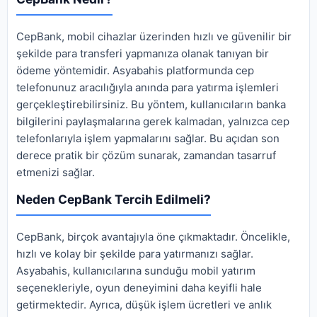
CepBank, mobil cihazlar üzerinden hızlı ve güvenilir bir
şekilde para transferi yapmanıza olanak tanıyan bir
ödeme yöntemidir. Asyabahis platformunda cep
telefonunuz aracılığıyla anında para yatırma işlemleri
gerçekleştirebilirsiniz. Bu yöntem, kullanıcıların banka
bilgilerini paylaşmalarına gerek kalmadan, yalnızca cep
telefonlarıyla işlem yapmalarını sağlar. Bu açıdan son
derece pratik bir çözüm sunarak, zamandan tasarruf
etmenizi sağlar.
Neden CepBank Tercih Edilmeli?
CepBank, birçok avantajıyla öne çıkmaktadır. Öncelikle,
hızlı ve kolay bir şekilde para yatırmanızı sağlar.
Asyabahis, kullanıcılarına sunduğu mobil yatırım
seçenekleriyle, oyun deneyimini daha keyifli hale
getirmektedir. Ayrıca, düşük işlem ücretleri ve anlık