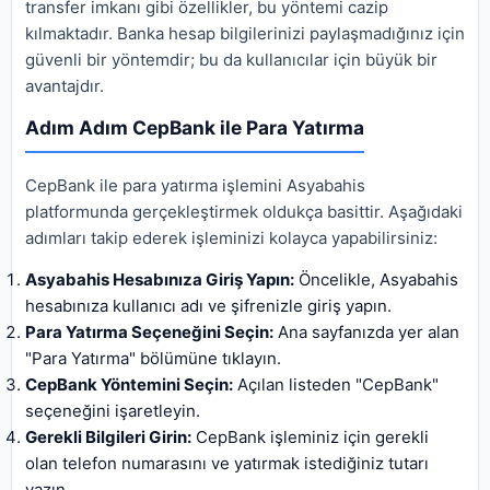
transfer imkanı gibi özellikler, bu yöntemi cazip
kılmaktadır. Banka hesap bilgilerinizi paylaşmadığınız için
güvenli bir yöntemdir; bu da kullanıcılar için büyük bir
avantajdır.
Adım Adım CepBank ile Para Yatırma
CepBank ile para yatırma işlemini Asyabahis
platformunda gerçekleştirmek oldukça basittir. Aşağıdaki
adımları takip ederek işleminizi kolayca yapabilirsiniz:
Asyabahis Hesabınıza Giriş Yapın:
Öncelikle, Asyabahis
hesabınıza kullanıcı adı ve şifrenizle giriş yapın.
Para Yatırma Seçeneğini Seçin:
Ana sayfanızda yer alan
"Para Yatırma" bölümüne tıklayın.
CepBank Yöntemini Seçin:
Açılan listeden "CepBank"
seçeneğini işaretleyin.
Gerekli Bilgileri Girin:
CepBank işleminiz için gerekli
olan telefon numarasını ve yatırmak istediğiniz tutarı
yazın.