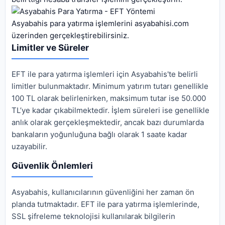
Asyabahis para yatırma işlemlerini asyabahisi.com
üzerinden gerçekleştirebilirsiniz.
Limitler ve Süreler
EFT ile para yatırma işlemleri için Asyabahis'te belirli
limitler bulunmaktadır. Minimum yatırım tutarı genellikle
100 TL olarak belirlenirken, maksimum tutar ise 50.000
TL’ye kadar çıkabilmektedir. İşlem süreleri ise genellikle
anlık olarak gerçekleşmektedir, ancak bazı durumlarda
bankaların yoğunluğuna bağlı olarak 1 saate kadar
uzayabilir.
Güvenlik Önlemleri
Asyabahis, kullanıcılarının güvenliğini her zaman ön
planda tutmaktadır. EFT ile para yatırma işlemlerinde,
SSL şifreleme teknolojisi kullanılarak bilgilerin